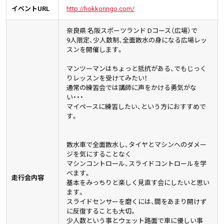
イベントURL
http://hokkoringo.com/
奈良県 名阪スポーツランド Dコース（広場）で
9人限定、少人数制、全面散水の身になる広場レッ
スンを開催します。
マンツーマンはちょっと抵抗がある、でもじっく
りレッスンを受けてみたい！
通常の練習会では講師に声をかける勇気がな
い・・・
マイペースに練習したい、という方におすすめで
す。
散水車で全面散水し、タイヤとマシンへのダメー
ジを気にすることなく
マシンコントロール、スライドコントロールを学
べます。
走行会内容
基本をみっちりと楽しく見直す会にしたいと思い
ます。
スライドセンサーを磨くには、間をあまり開けず
に反復することも大切。
少人数という事とウェット路面で車に優しい事