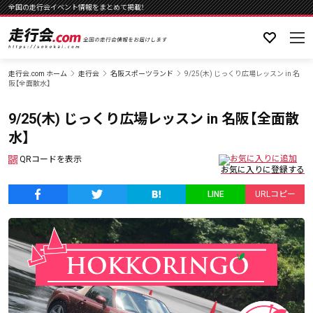
全国の走行会イベント情報をまとめて掲載！
走行会.com ホーム
走行会
名阪スポーツランド
9/25(木) じっくり広場レッスン in 名
阪【全面散水】
9/25(木) じっくり広場レッスン in 名阪【全面散
水】
QRコードを表示
LINE
URLコピー