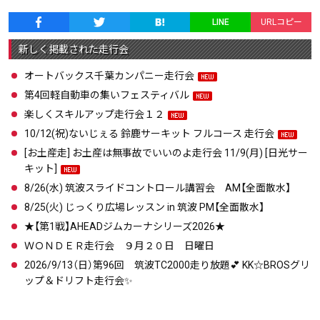
LINE
URLコピー
新しく掲載された走行会
オートバックス千葉カンパニー走行会
第4回軽自動車の集いフェスティバル
楽しくスキルアップ走行会１２
10/12(祝)ないじぇる 鈴鹿サーキット フルコース 走行会
[お土産走] お土産は無事故でいいのよ走行会 11/9(月) [日光サー
キット]
8/26(水) 筑波スライドコントロール講習会 AM【全面散水】
8/25(火) じっくり広場レッスン in 筑波 PM【全面散水】
★【第1戦】AHEADジムカーナシリーズ2026★
ＷＯＮＤＥＲ走行会 ９月２０日 日曜日
2026/9/13（日）第96回 筑波TC2000走り放題💕 KK☆BROSグリ
ップ＆ドリフト走行会✨