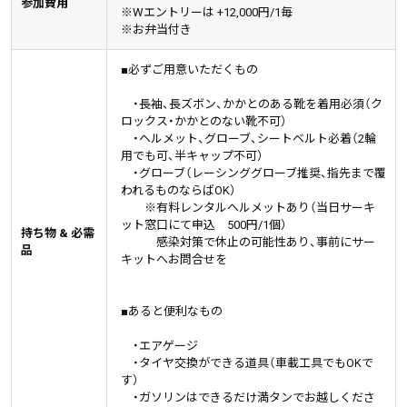
参加費用
※Wエントリーは +12,000円/1毎
※お弁当付き
■必ずご用意いただくもの
・長袖、長ズボン、かかとのある靴を着用必須（ク
ロックス・かかとのない靴不可）
・ヘルメット、グローブ、シートベルト必着（2輪
用でも可、半キャップ不可）
・グローブ（レーシンググローブ推奨、指先まで覆
われるものならばOK）
※有料レンタルヘルメットあり（当日サーキ
ット窓口にて申込 500円/1個）
持ち物 & 必需
感染対策で休止の可能性あり、事前にサー
品
キットへお問合せを
■あると便利なもの
・エアゲージ
・タイヤ交換ができる道具（車載工具でもOKで
す）
・ガソリンはできるだけ満タンでお越しくださ