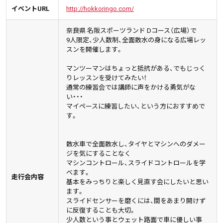
イベントURL
http://hokkoringo.com/
奈良県 名阪スポーツランド Dコース（広場）で
9人限定、少人数制、全面散水の身になる広場レッ
スンを開催します。
マンツーマンはちょっと抵抗がある、でもじっく
りレッスンを受けてみたい！
通常の練習会では講師に声をかける勇気がな
い・・・
マイペースに練習したい、という方におすすめで
す。
散水車で全面散水し、タイヤとマシンへのダメー
ジを気にすることなく
マシンコントロール、スライドコントロールを学
べます。
走行会内容
基本をみっちりと楽しく見直す会にしたいと思い
ます。
スライドセンサーを磨くには、間をあまり開けず
に反復することも大切。
少人数という事とウェット路面で車に優しい事