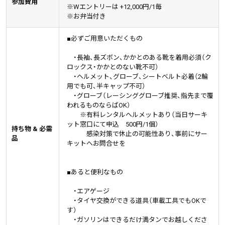
参加費用
※Wエントリーは +12,000円/1毎
※お弁当付き
■必ずご用意いただくもの
・長袖、長ズボン、かかとのある靴を着用必須（ク
ロックス・かかとのない靴不可）
・ヘルメット、グローブ、シートベルト必着（2輪
用でも可、半キャップ不可）
・グローブ（レーシンググローブ推奨、指先まで覆
われるものならばOK）
※有料レンタルヘルメットあり（当日サーキ
ット窓口にて申込 500円/1個）
持ち物 & 必需
感染対策で休止の可能性あり、事前にサー
品
キットへお問合せを
■あると便利なもの
・エアゲージ
・タイヤ交換ができる道具（車載工具でもOKで
す）
・ガソリンはできるだけ満タンでお越しくださ