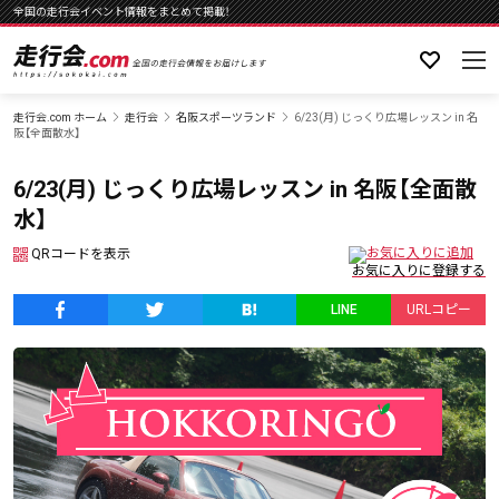
全国の走行会イベント情報をまとめて掲載！
走行会.com ホーム
走行会
名阪スポーツランド
6/23(月) じっくり広場レッスン in 名
阪【全面散水】
6/23(月) じっくり広場レッスン in 名阪【全面散
水】
QRコードを表示
LINE
URLコピー