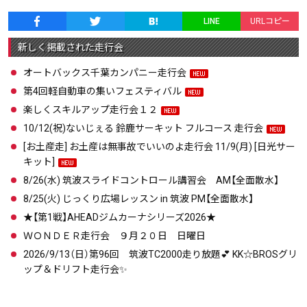
LINE
URLコピー
新しく掲載された走行会
オートバックス千葉カンパニー走行会
第4回軽自動車の集いフェスティバル
楽しくスキルアップ走行会１２
10/12(祝)ないじぇる 鈴鹿サーキット フルコース 走行会
[お土産走] お土産は無事故でいいのよ走行会 11/9(月) [日光サー
キット]
8/26(水) 筑波スライドコントロール講習会 AM【全面散水】
8/25(火) じっくり広場レッスン in 筑波 PM【全面散水】
★【第1戦】AHEADジムカーナシリーズ2026★
ＷＯＮＤＥＲ走行会 ９月２０日 日曜日
2026/9/13（日）第96回 筑波TC2000走り放題💕 KK☆BROSグリ
ップ＆ドリフト走行会✨