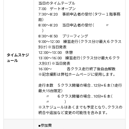
当日のタイムテーブル
7：00 ゲートオープン
7：30～8：20 事前申込者の受付（タワー１階事務
局）
8：00～8：20 当日申込者の受付（ 〃
）
8：30～8：50 ブリーフィング
9：00～12：00 練習走行（クラス分け最大６クラス
別け）※当日発表
12：00～13：00 休憩
タイムスケジ
13：00～16：00 練習走行（クラス分け最大６クラ
ュール
ス別け）※当日発表
16：00～ 各クラス走行終了後自由解散
※記念撮影は弊社ホームページに使用します。
走行本数 ５クラス開催の場合…12分×６本（1走行
最大15台限定）
〃 ６クラス開催の場合…10分×６本（
〃 ）
※スケジュールはあくまでも予定となり、クラスの
統合や追加など変更の可能性を含みます。
■参加費