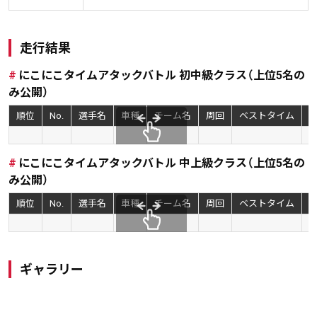
走行結果
にこにこタイムアタックバトル 初中級クラス（上位5名の
み公開）
順位
No.
選手名
車種
チーム名
周回
ベストタイム
k
スクロール
にこにこタイムアタックバトル 中上級クラス（上位5名の
み公開）
順位
No.
選手名
車種
チーム名
周回
ベストタイム
k
スクロール
ギャラリー