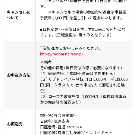
キャンセル・・・開催日を含まず7日前まで可能で
す。
キャンセルに
※キャンセルの場合の参加費の返金は事務局
ついて
手数料（1,000円）を差し引いて返金いたします。
■日程変更・・・開催日を含まず3日前まで可能とな
ります。（日程変更は1度のみとなります）
下記URLからお申し込みください。
https://mobaratc.resv.jp/
※備考
その他の費用（当日受付の際に必要になります）
（１）同乗走行…1,500円（運転はできません）
お申込み方法
（２）サブドライバー登録…1日 5,000円 半日3,000
円（同一クラス内で1台の車を2人で運転される場
合）
（２）コース内破損補償…1,000円/口（車検取得車両
かつ免許証の確認あり）
銀行名：
ちば興業銀行
支店名：
茂原支店
お振込先
口座番号：普通
5928624
口座名義：
有限会社茂原ツインサーキット