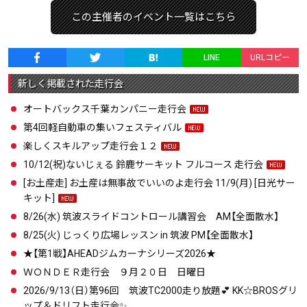
この主催者のイベント一覧はこちら
LINE
URLコピー
新しく掲載された走行会
オートバックス千葉カンパニー走行会
第4回軽自動車の集いフェスティバル
楽しくスキルアップ走行会１２
10/12(祝)ないじぇる 鈴鹿サーキット フルコース 走行会
[お土産走] お土産は無事故でいいのよ走行会 11/9(月) [日光サー
キット]
8/26(水) 筑波スライドコントロール講習会 AM【全面散水】
8/25(火) じっくり広場レッスン in 筑波 PM【全面散水】
★【第1戦】AHEADジムカーナシリーズ2026★
ＷＯＮＤＥＲ走行会 ９月２０日 日曜日
2026/9/13（日）第96回 筑波TC2000走り放題💕 KK☆BROSグリ
ップ＆ドリフト走行会✨