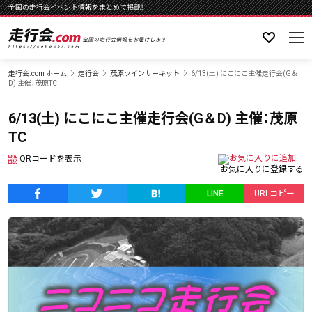
全国の走行会イベント情報をまとめて掲載！
走行会.com ホーム
走行会
茂原ツインサーキット
6/13(土) にこにこ主催走行会(G＆
D) 主催：茂原TC
6/13(土) にこにこ主催走行会(G＆D) 主催：茂原
TC
QRコードを表示
LINE
URLコピー