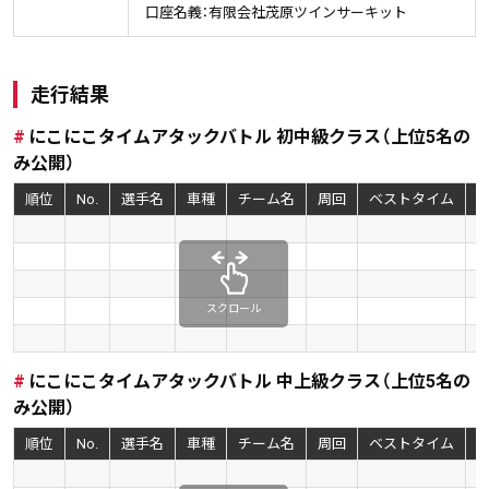
口座名義：
有限会社茂原ツインサーキット
走行結果
にこにこタイムアタックバトル 初中級クラス（上位5名の
み公開）
順位
No.
選手名
車種
チーム名
周回
ベストタイム
k
スクロール
にこにこタイムアタックバトル 中上級クラス（上位5名の
み公開）
順位
No.
選手名
車種
チーム名
周回
ベストタイム
k