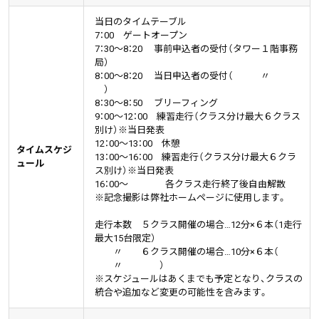
当日のタイムテーブル
7：00 ゲートオープン
7：30～8：20 事前申込者の受付（タワー１階事務
局）
8：00～8：20 当日申込者の受付（ 〃
）
8：30～8：50 ブリーフィング
9：00～12：00 練習走行（クラス分け最大６クラス
別け）※当日発表
12：00～13：00 休憩
タイムスケジ
13：00～16：00 練習走行（クラス分け最大６クラ
ュール
ス別け）※当日発表
16：00～ 各クラス走行終了後自由解散
※記念撮影は弊社ホームページに使用します。
走行本数 ５クラス開催の場合…12分×６本（1走行
最大15台限定）
〃 ６クラス開催の場合…10分×６本（
〃 ）
※スケジュールはあくまでも予定となり、クラスの
統合や追加など変更の可能性を含みます。