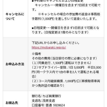
■予約後のキャンセルおよび日程変更
キャンセル・・・開催日を含まず7日前まで可能で
す。
キャンセルに
※キャンセルの場合の参加費の返金は事務局
ついて
手数料（1,000円）を差し引いて返金いたします。
■日程変更・・・開催日を含まず3日前まで可能とな
ります。（日程変更は1度のみとなります）
下記URLからお申し込みください。
https://mobaratc.resv.jp/
※備考
その他の費用（当日受付の際に必要になります）
（１）同乗走行…1,500円（運転はできません）
お申込み方法
（２）サブドライバー登録…1日 5,000円 半日3,000
円（同一クラス内で1台の車を2人で運転される場
合）
（２）コース内破損補償…1,000円/口（車検取得車両
かつ免許証の確認あり）
銀行名：
ちば興業銀行
支店名：
茂原支店
お振込先
口座番号：普通
5928624