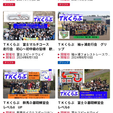
ドリフト
ドリフト
ＴＫくらぶ 富士マルチコース
ＴＫくらぶ 袖ヶ浦走行会 グリ
走行会 初心～初中級の皆様 歓
ップ
迎！ 0813(火)
開催地
富士スピードウェイ
開催地
袖ヶ浦フォレストレースウ
開催日
2024年8月13日
ェイ
開催日
2024年8月10日
ドリフト
グリップ
ＴＫくらぶ 群馬Ｄ基礎練習会
ＴＫくらぶ 富士Ｄ基礎練習会
レベル0 UP
レベル0
開催地
群馬サイクルスポーツセン
開催地
富士スピードウェイ