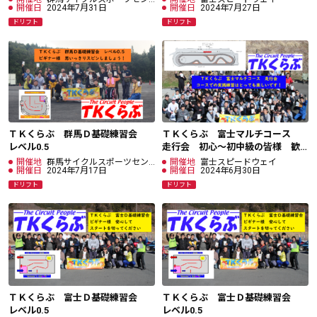
ター
開催日
2024年7月31日
開催日
2024年7月27日
ドリフト
ドリフト
ＴＫくらぶ 群馬Ｄ基礎練習会
ＴＫくらぶ 富士マルチコース
レベル0.5
走行会 初心～初中級の皆様 歓
迎！
開催地
群馬サイクルスポーツセン
開催地
富士スピードウェイ
ター
開催日
2024年7月17日
開催日
2024年6月30日
ドリフト
ドリフト
ＴＫくらぶ 富士Ｄ基礎練習会
ＴＫくらぶ 富士Ｄ基礎練習会
レベル0.5
レベル0.5