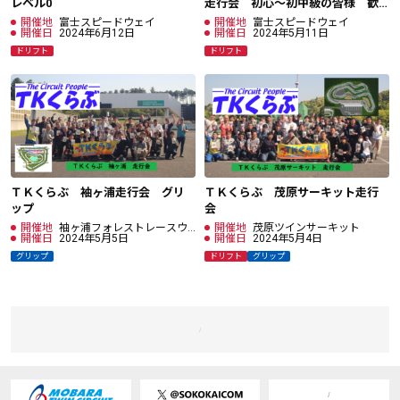
レベル0
走行会 初心～初中級の皆様 歓
迎！
開催地
富士スピードウェイ
開催地
富士スピードウェイ
開催日
2024年6月12日
開催日
2024年5月11日
ドリフト
ドリフト
ＴＫくらぶ 袖ヶ浦走行会 グリ
ＴＫくらぶ 茂原サーキット走行
ップ
会
開催地
袖ヶ浦フォレストレースウ
開催地
茂原ツインサーキット
ェイ
開催日
2024年5月5日
開催日
2024年5月4日
グリップ
ドリフト
グリップ