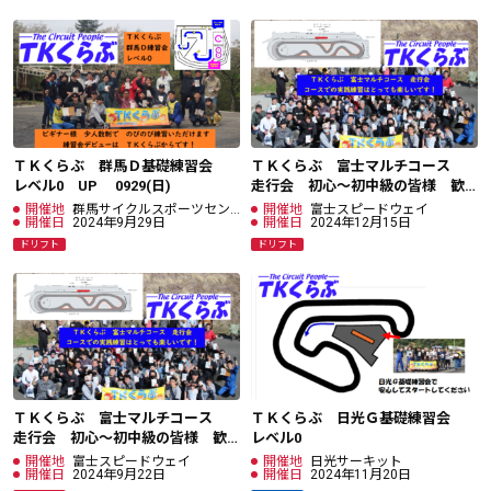
ＴＫくらぶ 群馬Ｄ基礎練習会
ＴＫくらぶ 富士マルチコース
レベル0 UP 0929(日)
走行会 初心～初中級の皆様 歓
迎！ 1215(日)
開催地
群馬サイクルスポーツセン
開催地
富士スピードウェイ
ター
開催日
2024年9月29日
開催日
2024年12月15日
ドリフト
ドリフト
ＴＫくらぶ 富士マルチコース
ＴＫくらぶ 日光Ｇ基礎練習会
走行会 初心～初中級の皆様 歓
レベル0
迎！
開催地
富士スピードウェイ
開催地
日光サーキット
開催日
2024年9月22日
開催日
2024年11月20日