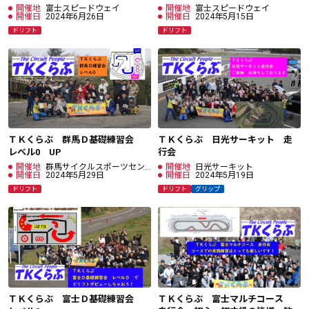
開催地
富士スピードウェイ
開催地
富士スピードウェイ
開催日
2024年6月26日
開催日
2024年5月15日
ドリフト
ドリフト
ＴＫくらぶ 群馬Ｄ基礎練習会
ＴＫくらぶ 日光サーキット 走
レベル0 UP
行会
開催地
群馬サイクルスポーツセン
開催地
日光サーキット
ター
開催日
2024年5月29日
開催日
2024年5月19日
ドリフト
ドリフト
グリップ
ＴＫくらぶ 富士Ｄ基礎練習会
ＴＫくらぶ 富士マルチコース