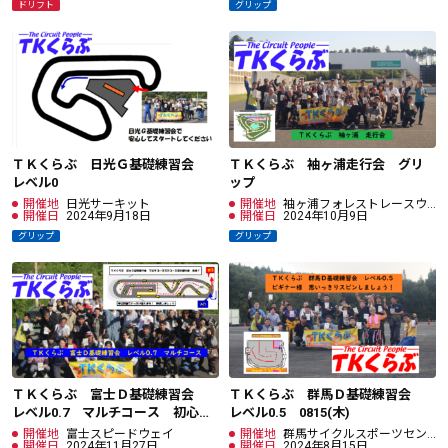
ドリフト
グリップ
ＴＫくらぶ 日光Ｇ基礎練習会
ＴＫくらぶ 袖ヶ浦走行会 グリ
レベル0
ップ
開催地
日光サーキット
開催地
袖ヶ浦フォレストレースウ
開催日
2024年9月18日
ェイ
開催日
2024年10月9日
グリップ
グリップ
ＴＫくらぶ 富士Ｄ基礎練習会
ＴＫくらぶ 群馬Ｄ基礎練習会
レベル0.7 マルチコース 初心～
レベル0.5 0815(木)
初中級の皆様 限定！
開催地
富士スピードウェイ
開催地
群馬サイクルスポーツセン
開催日
2024年11月27日
ター
開催日
2024年8月15日